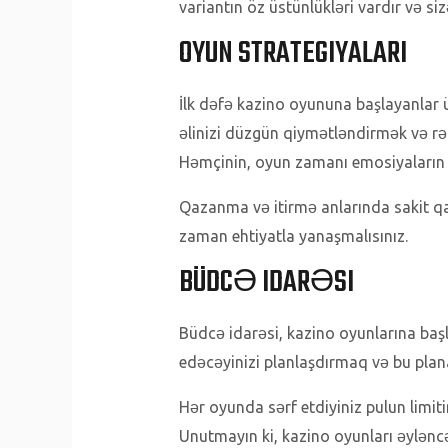
variantın öz üstünlükləri vardır və s
OYUN STRATEGIYALARI
İlk dəfə kazino oyununa başlayanlar 
əlinizi düzgün qiymətləndirmək və rəq
Həmçinin, oyun zamanı emosiyaların 
Qazanma və itirmə anlarında sakit q
zaman ehtiyatla yanaşmalısınız.
BÜDCƏ IDARƏSI
Büdcə idarəsi, kazino oyunlarına baş
edəcəyinizi planlaşdırmaq və bu plan
Hər oyunda sərf etdiyiniz pulun limi
Unutmayın ki, kazino oyunları əylənc