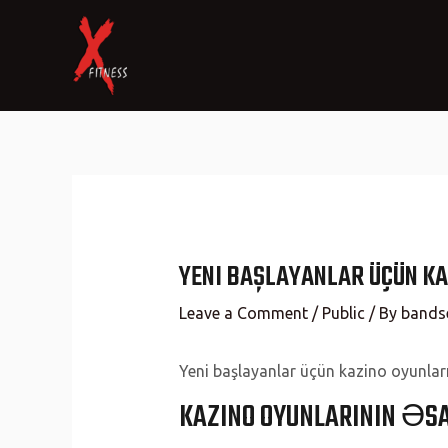
Skip
to
content
YENI BAŞLAYANLAR ÜÇÜN K
Leave a Comment
/
Public
/ By
bands
Yeni başlayanlar üçün kazino oyunla
KAZINO OYUNLARININ ƏS