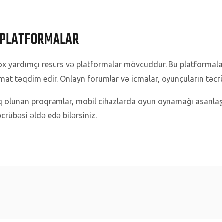
 PLATFORMALAR
çox yardımçı resurs və platformalar mövcuddur. Bu platformalar
t təqdim edir. Onlayn forumlar və icmalar, oyunçuların təcrübə
q olunan proqramlar, mobil cihazlarda oyun oynamağı asanlaşdı
rübəsi əldə edə bilərsiniz.