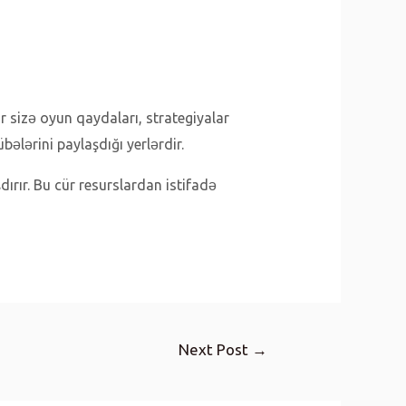
 sizə oyun qaydaları, strategiyalar
lərini paylaşdığı yerlərdir.
rır. Bu cür resurslardan istifadə
Next Post
→