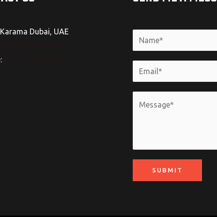
Karama Dubai, UAE
Sales@xfitness.me
e:
+971 4 422 8825
SUBMIT