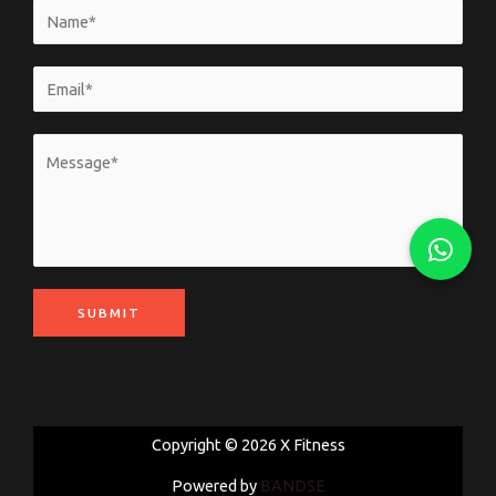
SUBMIT
Copyright © 2026 X Fitness
Powered by
BANDSE