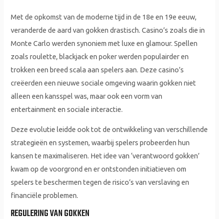
Met de opkomst van de moderne tijd in de 18e en 19e eeuw,
veranderde de aard van gokken drastisch. Casino’s zoals die in
Monte Carlo werden synoniem met luxe en glamour. Spellen
zoals roulette, blackjack en poker werden populairder en
trokken een breed scala aan spelers aan. Deze casino’s
creëerden een nieuwe sociale omgeving waarin gokken niet
alleen een kansspel was, maar ook een vorm van
entertainment en sociale interactie.
Deze evolutie leidde ook tot de ontwikkeling van verschillende
strategieën en systemen, waarbij spelers probeerden hun
kansen te maximaliseren. Het idee van ‘verantwoord gokken’
kwam op de voorgrond en er ontstonden initiatieven om
spelers te beschermen tegen de risico’s van verslaving en
financiële problemen.
REGULERING VAN GOKKEN