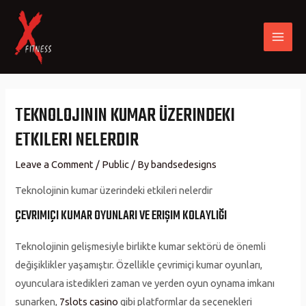
Skip
to
content
MAI
ME
TEKNOLOJININ KUMAR ÜZERINDEKI
ETKILERI NELERDIR
Leave a Comment
/
Public
/ By
bandsedesigns
Teknolojinin kumar üzerindeki etkileri nelerdir
ÇEVRIMIÇI KUMAR OYUNLARI VE ERIŞIM KOLAYLIĞI
Teknolojinin gelişmesiyle birlikte kumar sektörü de önemli
değişiklikler yaşamıştır. Özellikle çevrimiçi kumar oyunları,
oyunculara istedikleri zaman ve yerden oyun oynama imkanı
sunarken,
7slots casino
gibi platformlar da seçenekleri