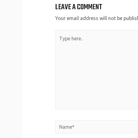
LEAVE A COMMENT
Your email address will not be publis
Type
here..
Name*