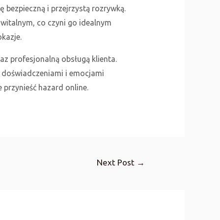
 bezpieczną i przejrzystą rozrywką.
italnym, co czyni go idealnym
kazje.
az profesjonalną obsługą klienta.
mi doświadczeniami i emocjami
e przynieść hazard online.
Next Post
→