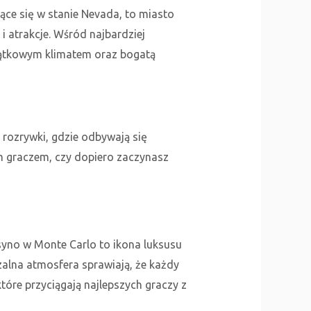
ące się w stanie Nevada, to miasto
i atrakcje. Wśród najbardziej
yjątkowym klimatem oraz bogatą
 rozrywki, gdzie odbywają się
ym graczem, czy dopiero zaczynasz
asyno w Monte Carlo to ikona luksusu
zalna atmosfera sprawiają, że każdy
tóre przyciągają najlepszych graczy z