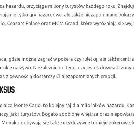
ca hazardu, przyciąga miliony turystów każdego roku. Znajduj
erują nie tylko gry hazardowe, ale także niezapomniane pokazy 
gio, Ceasars Palace oraz MGM Grand, które wyróżniają się w
sca, gdzie można zagrać w pokera czy ruletkę, ale także centra
ktakle na żywo. Niezależnie od tego, czy jesteś doświadczon
as z pewnością dostarczy Ci niezapomnianych emocji.
UKSUS
lnica Monte Carlo, to kolejny raj dla miłośników hazardu. K
raczy, jak i turystów. Bogato zdobione wnętrza oraz niepowtar
W Monako odbywają się także ekskluzywne turnieje pokerowe, k