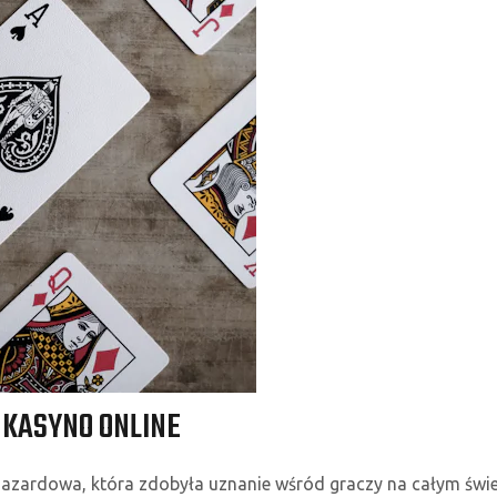
 KASYNO ONLINE
zardowa, która zdobyła uznanie wśród graczy na całym świec