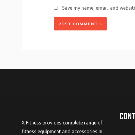
Save my name, email, and website 
CONT
X Fitness provides complete range of
fitness equipment and accessories in