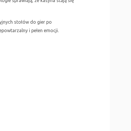
gie sprawiają, że kasyna stają się
yjnych stołów do gier po
epowtarzalny i pełen emocji.