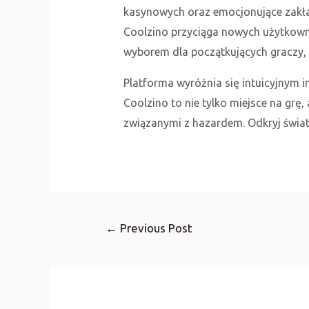
kasynowych oraz emocjonujące zakłady
Coolzino przyciąga nowych użytkown
wyborem dla początkujących graczy, 
Platforma wyróżnia się intuicyjnym i
Coolzino to nie tylko miejsce na grę
związanymi z hazardem. Odkryj świat g
Post
←
Previous Post
navigation