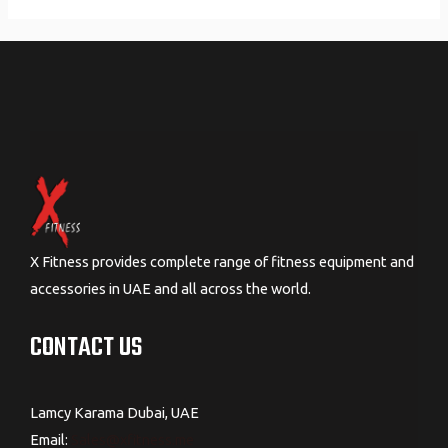
X Fitness provides complete range of fitness equipment and
accessories in UAE and all across the world.
CONTACT US
Lamcy Karama Dubai, UAE
Email:
Sales@xfitness.me