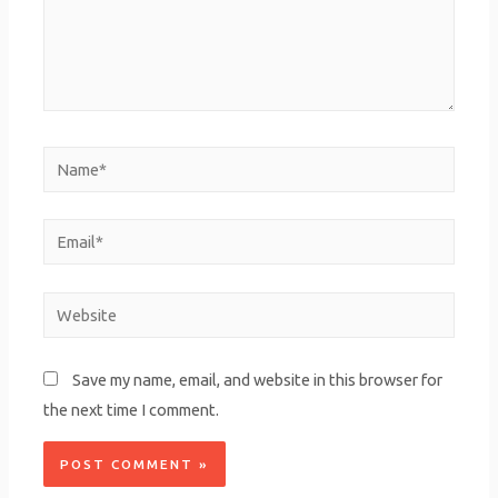
Name*
Email*
Website
Save my name, email, and website in this browser for
the next time I comment.