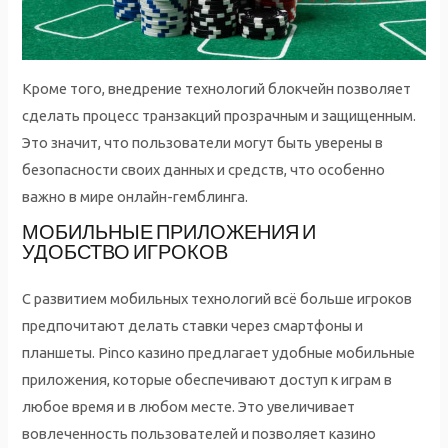
Кроме того, внедрение технологий блокчейн позволяет
сделать процесс транзакций прозрачным и защищенным.
Это значит, что пользователи могут быть уверены в
безопасности своих данных и средств, что особенно
важно в мире онлайн-гемблинга.
МОБИЛЬНЫЕ ПРИЛОЖЕНИЯ И
УДОБСТВО ИГРОКОВ
С развитием мобильных технологий всё больше игроков
предпочитают делать ставки через смартфоны и
планшеты. Pinco казино предлагает удобные мобильные
приложения, которые обеспечивают доступ к играм в
любое время и в любом месте. Это увеличивает
вовлеченность пользователей и позволяет казино