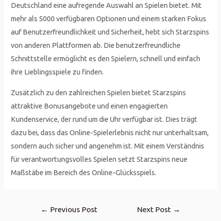
Deutschland eine aufregende Auswahl an Spielen bietet. Mit
mehr als 5000 verfügbaren Optionen und einem starken Fokus
auf Benutzerfreundlichkeit und Sicherheit, hebt sich Starzspins
von anderen Plattformen ab. Die benutzerfreundliche
Schnittstelle ermöglicht es den Spielern, schnell und einfach
ihre Lieblingsspiele zu finden.
Zusätzlich zu den zahlreichen Spielen bietet Starzspins
attraktive Bonusangebote und einen engagierten
Kundenservice, der rund um die Uhr verfügbar ist. Dies trägt
dazu bei, dass das Online-Spielerlebnis nicht nur unterhaltsam,
sondern auch sicher und angenehm ist. Mit einem Verständnis
für verantwortungsvolles Spielen setzt Starzspins neue
Maßstäbe im Bereich des Online-Glücksspiels.
Post
←
Previous Post
Next Post
→
navigation