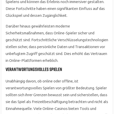
Spielens und können das Erlebnis noch immersiver gestalten.
Diese Fortschritte haben einen signifikanten Einfluss auf das
Glückspiel und dessen Zugänglichkeit.
Darüber hinaus gewährleisten moderne
Sicherheitsmaßnahmen, dass Online-Spieler sicher und
geschützt sind. Fortschrittliche Verschlüsselungstechnologien
stellen sicher, dass persönliche Daten und Transaktionen vor
unbefugtem Zugriff geschützt sind. Dies erhöht das Vertrauen
in Online-Plattformen erheblich.
VERANTWORTUNGSVOLLES SPIELEN
Unabhängig davon, ob online oder offline, ist
verantwortungsvolles Spielen von größter Bedeutung. Spieler
sollten sich ihrer Grenzen bewusst sein und sicherstellen, dass
sie das Spiel als Freizeitbeschäftigung betrachten und nicht als
Einnahmequelle. Viele Online-Casinos bieten Tools und