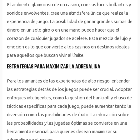
El ambiente glamuroso de un casino, con sus luces brillantes y
sonidos envolventes, crea una atmósfera única que realza la
experiencia de juego. La posibilidad de ganar grandes sumas de
dinero en un solo giro o en una mano puede hacer que el
corazón de cualquier jugador se acelere. Esta mezcla de lujo y
emoción es lo que convierte a los casinos en destinos ideales
para aquellos que buscan vivir al límite.
ESTRATEGIAS PARA MAXIMIZAR LA ADRENALINA
Para los amantes de las experiencias de alto riesgo, entender
las estrategias detrás de los juegos puede ser crucial. Adoptar
enfoques inteligentes, como la gestión del bankroll y el uso de
tácticas específicas para cada juego, puede aumentar tanto la
diversión como las posibilidades de éxito. La educación sobre
las probabilidades y las jugadas óptimas se convierte en una
herramienta esencial para quienes desean maximizar su
adrenalina en el casino.