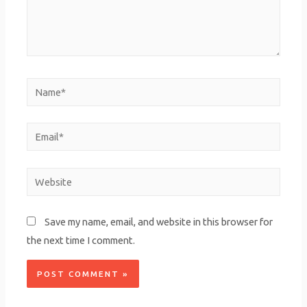
Name*
Email*
Website
Save my name, email, and website in this browser for
the next time I comment.