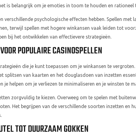
et is belangrijk om je emoties in toom te houden en rationeel te
n verschillende psychologische effecten hebben. Spellen met 
n, terwijl spellen met hogere winkansen vaak leiden tot voorz
en bij het ontwikkelen van effectievere strategieën.
 VOOR POPULAIRE CASINOSPELLEN
trategieën die je kunt toepassen om je winkansen te vergroten. B
et splitsen van kaarten en het douglasdoen van inzetten essent
 je helpen om je verliezen te minimaliseren en je winsten te m
inzetten zorgvuldig te kiezen. Overweeg om te spelen met buit
oten. Het begrijpen van de verschillende soorten inzetten en hu
.
UTEL TOT DUURZAAM GOKKEN