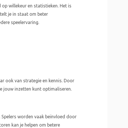
op willekeur en statistieken. Het is
elt je in staat om beter
dere speelervaring.
aar ook van strategie en kennis. Door
 je jouw inzetten kunt optimaliseren.
. Spelers worden vaak beïnvloed door
toren kan je helpen om betere