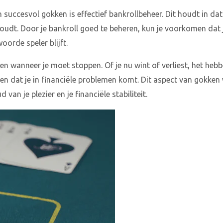
 succesvol gokken is effectief bankrollbeheer. Dit houdt in dat
houdt. Door je bankroll goed te beheren, kun je voorkomen dat j
orde speler blijft.
en wanneer je moet stoppen. Of je nu wint of verliest, het hebb
n dat je in financiële problemen komt. Dit aspect van gokken
van je plezier en je financiële stabiliteit.