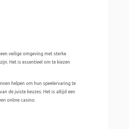
n een veilige omgeving met sterke
jn. Het is essentieel om te kiezen
unnen helpen om hun speelervaring te
n de juiste keuzes. Het is altijd een
een online casino.