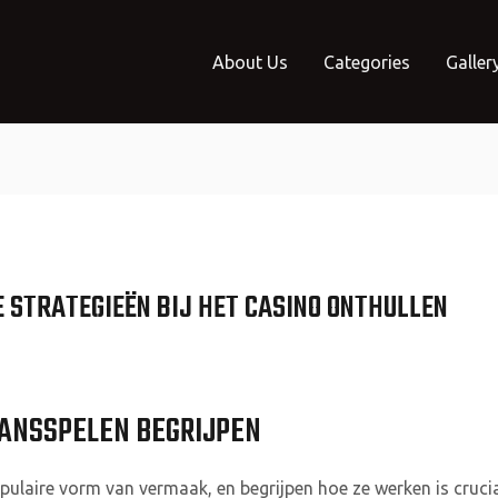
About Us
Categories
Galler
 STRATEGIEËN BIJ HET CASINO ONTHULLEN
KANSSPELEN BEGRIJPEN
ulaire vorm van vermaak, en begrijpen hoe ze werken is cruciaa