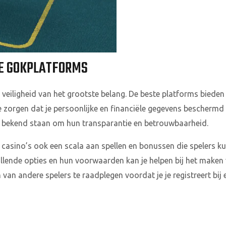
NE GOKPLATFORMS
is veiligheid van het grootste belang. De beste platforms biede
zorgen dat je persoonlijke en financiële gegevens beschermd zi
bekend staan om hun transparantie en betrouwbaarheid.
e casino’s ook een scala aan spellen en bonussen die spelers k
llende opties en hun voorwaarden kan je helpen bij het maken va
van andere spelers te raadplegen voordat je je registreert bij 