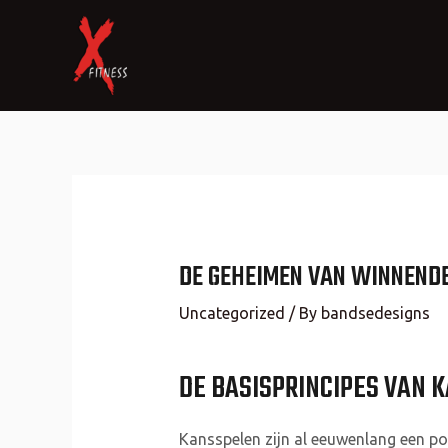
Skip
to
content
DE GEHEIMEN VAN WINNENDE
Uncategorized
/ By
bandsedesigns
DE BASISPRINCIPES VAN 
Kansspelen zijn al eeuwenlang een pop