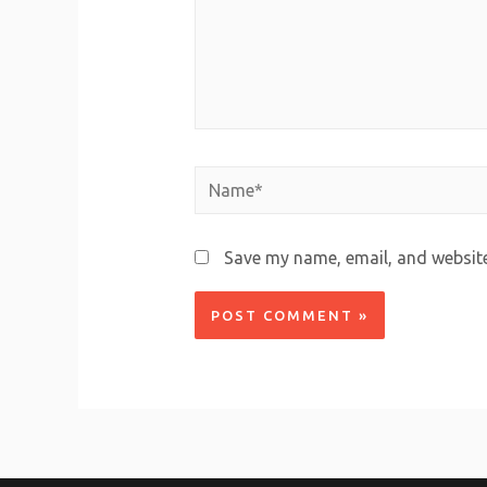
Name*
Save my name, email, and website 