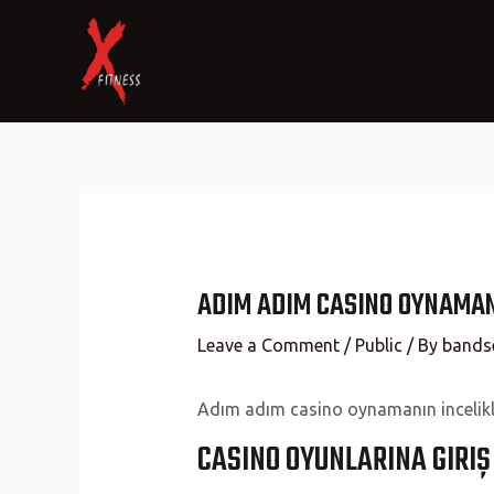
Skip
to
content
ADIM ADIM CASINO OYNAMAN
Leave a Comment
/
Public
/ By
bands
Adım adım casino oynamanın incelikle
CASINO OYUNLARINA GIRIŞ