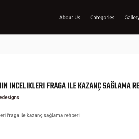
About Us
Categories
Galler
IN INCELIKLERI FRAGA ILE KAZANÇ SAĞLAMA R
edesigns
ri fraga ile kazanç sağlama rehberi