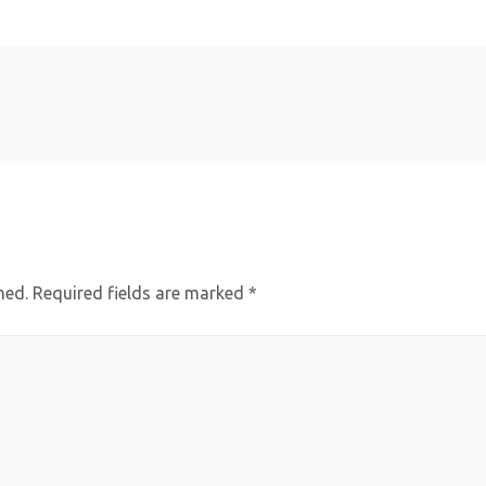
hed.
Required fields are marked
*