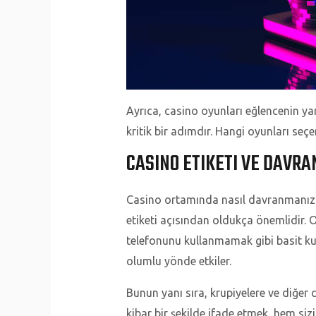
Ayrıca, casino oyunları eğlencenin y
kritik bir adımdır. Hangi oyunları seçe
CASINO ETIKETI VE DAVRA
Casino ortamında nasıl davranmanız ge
etiketi açısından oldukça önemlidir.
telefonunu kullanmamak gibi basit kura
olumlu yönde etkiler.
Bunun yanı sıra, krupiyelere ve diğer 
kibar bir şekilde ifade etmek, hem siz