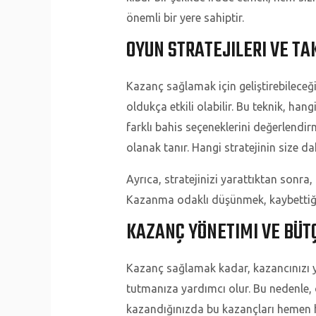
önemli bir yere sahiptir.
OYUN STRATEJILERI VE TA
Kazanç sağlamak için geliştirebileceği
oldukça etkili olabilir. Bu teknik, ha
farklı bahis seçeneklerini değerlendirm
olanak tanır. Hangi stratejinin size 
Ayrıca, stratejinizi yarattıktan sonra
Kazanma odaklı düşünmek, kaybettiğin
KAZANÇ YÖNETIMI VE BÜT
Kazanç sağlamak kadar, kazancınızı yö
tutmanıza yardımcı olur. Bu nedenle, 
kazandığınızda bu kazançları hemen 