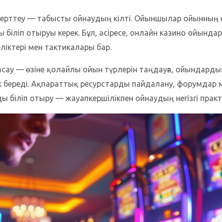
ерттеу — табысты ойнаудың кілті. Ойыншылар ойынның е
 біліп отыруы керек. Бұл, әсіресе, онлайн казино ойында
ліктері мен тактикалары бар.
сау — өзіне қолайлы ойын түрлерін таңдауға, ойындардың т
к береді. Ақпараттық ресурстарды пайдалану, форумдар
ы біліп отыру — жауапкершілікпен ойнаудың негізгі практ