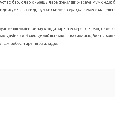
стар бар, олар ойыншыларға жеңілдік жасауға мүмкіндік б
нде жұмыс істейді, бұл кез келген сұраққа немесе мәселег
апкершілікпен ойнау қағидаларын ескере отырып, өздерін
 қауіпсіздігі мен қолайлылығы — казиноның басты мақс
 тәжірибесін арттыра алады.