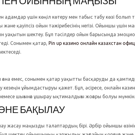
КПЕН ОЙЫННЫҢ МАҢЫЗЫ
ген адамдар үшін көңіл көтеру мен табыс табу көзі болып
 және қауіпсіз ойын тәжірибесінің негізі. Ойыншы үшін м
ойын уақытын шектеу. Бұл тәсілдер ойын барысында эмоц
теді. Сонымен қатар,
Pin up казино онлайн казахстан офи
ектеседі.
ы ғана емес, сонымен қатар уақытты басқаруды да қамти
елу кезеңін ұйымдастыруы қажет. Бұл, әсіресе, онлайн ка
емесе шығынға ұшырау ықтималдығы жоғары болуы мүмкін
ӘНЕ БАҚЫЛАУ
 жасау маңызды талаптардың бірі. Әрбір ойыншы өзінің
Бұл шектеу ойыншының қаржылық жағдайын қорғауға және 