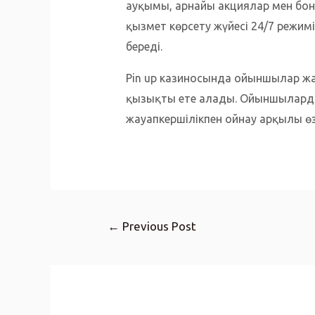
ауқымы, арнайы акциялар мен бону
қызмет көрсету жүйесі 24/7 режимі
береді.
Pin up казиносында ойыншылар жау
қызықты ете алады. Ойыншылардың
жауапкершілікпен ойнау арқылы өз
Post
←
Previous Post
navigation