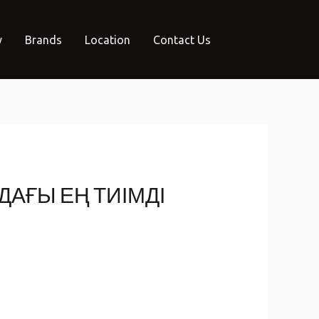
y
Brands
Location
Contact Us
ДАҒЫ ЕҢ ТИІМДІ