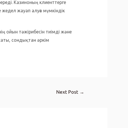
ереді. Казиноның клиенттерге
е жедел жауап алуға мүмкіндік
ің ойын тәжірибесін тиімді және
аты, сондықтан әркім
Next Post
→