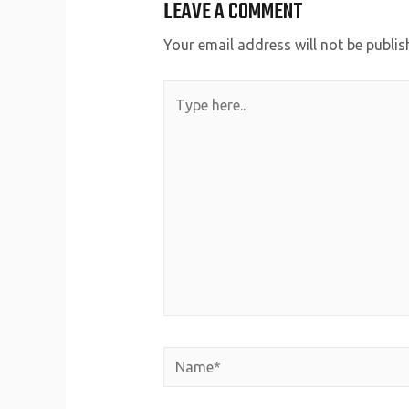
LEAVE A COMMENT
Your email address will not be publis
Type
here..
Name*