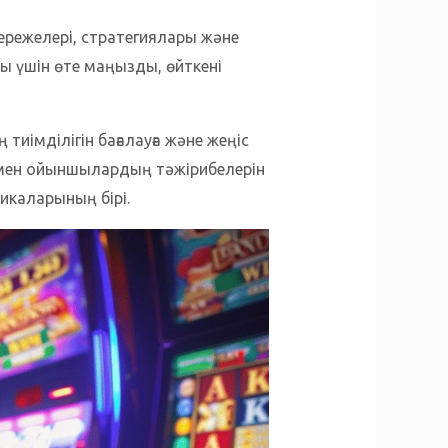
режелері, стратегиялары және
ры үшін өте маңызды, өйткені
иімділігін бағалауға және жеңіс
 мен ойыншылардың тәжірибелерін
икаларының бірі.