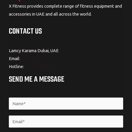
X Fitness provides complete range of fitness equipment and
accessories in UAE and all across the world.
CONTACT US
Lamcy Karama Dubai, UAE
Email:
Sales@xfitness.me
Hotline:
+971 4 422 8825
SEND ME A MESSAGE