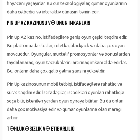
həyəcanı yaşayırlar. Bu cür texnologiyalar, qumar oyunlarının
daha cəlbedici və interaktiv olmasını təmin edir.
PIN UP AZ KAZINOSU VƏ ONUN IMKANLARI
Pin Up AZ kazino, istifadəçilərə geniş oyun çeşidi təqdim edir.
Bu platformada slotlar, ruletka, blackjack və daha çox oyun
mövcuddur. Oyunçular, müxtəlif promosyonlar və bonuslardan
faydalanaraq, oyun təcrübələrini artırmaq imkanı əldə edirlər.
Bu, onların daha çox qalib gəlmə şansını yüksəldir.
Pin Up kazinosunun mobil tətbiqi, istifadəçilərə rahatlıq və
sürət təqdim edir. İstifadəçilər, istədikləri oyunları rahatlıqla
seçə bilir, istənilən yerdən oyun oynaya bilirlər. Bu da onları
daha çox motivasiya edir və qumar oyunlarına olan marağı
artırır.
TƏHLÜKƏSIZLIK VƏ ETIBARLILIQ