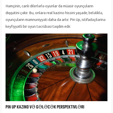
Həmçinin, canlı dilerlərlə oyunlar da müasir oyunçuların
diqqətini çəkir. Bu, onlara real kazino hissini yaşadır, beləliklə,
oyunçuların məmnuniyyəti daha da artır. Pin Up, istifadəçilərinə
keyfiyyətli bir oyun təcrübəsi təqdim edir.
PIN UP KAZINO VƏ GƏLƏCƏK PERSPEKTIVLƏRI