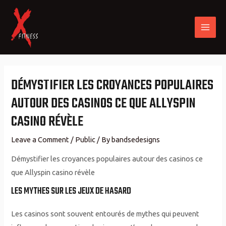
Skip
to
content
MAI
ME
DÉMYSTIFIER LES CROYANCES POPULAIRES
AUTOUR DES CASINOS CE QUE ALLYSPIN
CASINO RÉVÈLE
Leave a Comment
/
Public
/ By
bandsedesigns
Démystifier les croyances populaires autour des casinos ce
que Allyspin casino révèle
LES MYTHES SUR LES JEUX DE HASARD
Les casinos sont souvent entourés de mythes qui peuvent