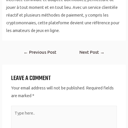
jouer à tout moment et en tout lieu. Avec un service clientèle
réactif et plusieurs méthodes de paiement, y compris les
cryptomonnaies, cette plateforme devient une référence pour
les amateurs de jeux en ligne.
Post
←
Previous Post
Next Post
→
navigation
LEAVE A COMMENT
Your email address will not be published.
Required fields
are marked
*
Type
here..