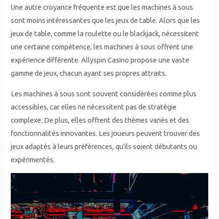
Une autre croyance fréquente est que les machines à sous
sont moins intéressantes que les jeux de table. Alors que les
jeux de table, comme la roulette ou le blackjack, nécessitent
une certaine compétence, les machines à sous offrent une
expérience différente. Allyspin Casino propose une vaste
gamme de jeux, chacun ayant ses propres attraits.
Les machines à sous sont souvent considérées comme plus
accessibles, car elles ne nécessitent pas de stratégie
complexe. De plus, elles offrent des thèmes variés et des
fonctionnalités innovantes. Les joueurs peuvent trouver des
jeux adaptés à leurs préférences, qu’ils soient débutants ou
expérimentés.