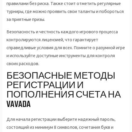
правилами без риска. Также стоит отметить регулярные
турниры, где можно проявить свои таланты и побороться
за приятные призы.
Безопасность и честность каждого игрового процесса
контролируются лицензией, что гарантирует
справедливые условия для всех. Помните о разумной игре
и используйте доступные инструменты для контроля
своих расходов.
БЕЗОПАСНЫЕ МЕТОДЫ
РЕГИСТРАЦИИ И
ПОПОЛНЕНИЯ СЧЕТА НА
VAVADA
Для начала регистрации выберите надежный пароль,
состоящий из минимум 8 символов, сочетания букв и