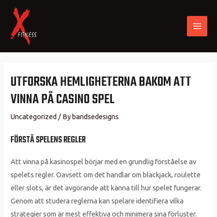
Skip
to
content
MAI
ME
UTFORSKA HEMLIGHETERNA BAKOM ATT
VINNA PÅ CASINO SPEL
Uncategorized
/ By
bandsedesigns
FÖRSTÅ SPELENS REGLER
Att vinna på kasinospel börjar med en grundlig förståelse av
spelets regler. Oavsett om det handlar om blackjack, roulette
eller slots, är det avgörande att känna till hur spelet fungerar.
Genom att studera reglerna kan spelare identifiera vilka
strategier som är mest effektiva och minimera sina förluster.