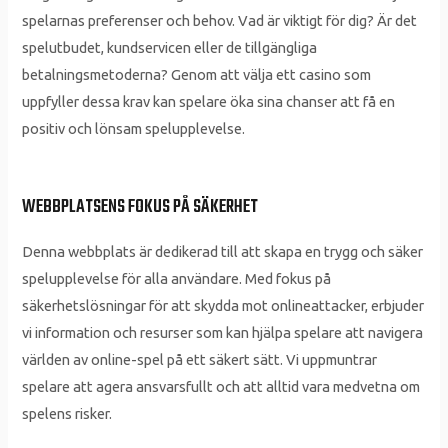
spelarnas preferenser och behov. Vad är viktigt för dig? Är det
spelutbudet, kundservicen eller de tillgängliga
betalningsmetoderna? Genom att välja ett casino som
uppfyller dessa krav kan spelare öka sina chanser att få en
positiv och lönsam spelupplevelse.
WEBBPLATSENS FOKUS PÅ SÄKERHET
Denna webbplats är dedikerad till att skapa en trygg och säker
spelupplevelse för alla användare. Med fokus på
säkerhetslösningar för att skydda mot onlineattacker, erbjuder
vi information och resurser som kan hjälpa spelare att navigera
världen av online-spel på ett säkert sätt. Vi uppmuntrar
spelare att agera ansvarsfullt och att alltid vara medvetna om
spelens risker.