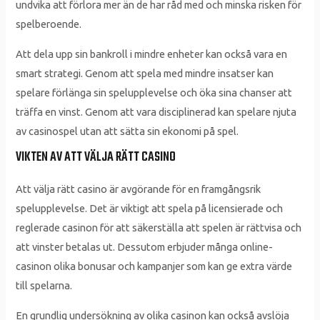
undvika att förlora mer än de har råd med och minska risken för
spelberoende.
Att dela upp sin bankroll i mindre enheter kan också vara en
smart strategi. Genom att spela med mindre insatser kan
spelare förlänga sin spelupplevelse och öka sina chanser att
träffa en vinst. Genom att vara disciplinerad kan spelare njuta
av casinospel utan att sätta sin ekonomi på spel.
VIKTEN AV ATT VÄLJA RÄTT CASINO
Att välja rätt casino är avgörande för en framgångsrik
spelupplevelse. Det är viktigt att spela på licensierade och
reglerade casinon för att säkerställa att spelen är rättvisa och
att vinster betalas ut. Dessutom erbjuder många online-
casinon olika bonusar och kampanjer som kan ge extra värde
till spelarna.
En grundlig undersökning av olika casinon kan också avslöja