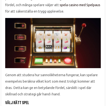
fördel, och många spelare väljer att
spela casino med Spelpaus
för att säkerställa en trygg upplevelse.
Genom att studera hur sannolikheterna fungerar, kan spelare
exempelvis beräkna vilket kort som mest troligt kommer att
dras. Detta kan ge en betydande fördel, särskilt i spel där
skillnad och strategi går hand i hand.
VÄLJ RÄTT SPEL