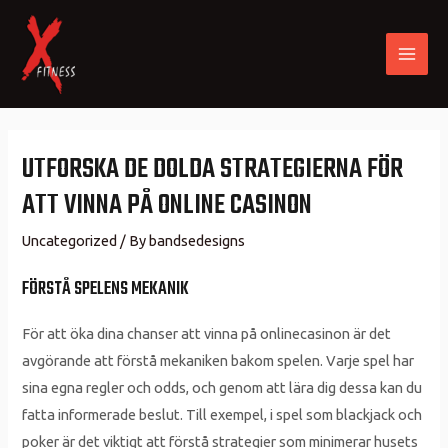
Skip
to
content
MAI
ME
UTFORSKA DE DOLDA STRATEGIERNA FÖR
ATT VINNA PÅ ONLINE CASINON
Uncategorized
/ By
bandsedesigns
FÖRSTÅ SPELENS MEKANIK
För att öka dina chanser att vinna på onlinecasinon är det
avgörande att förstå mekaniken bakom spelen. Varje spel har
sina egna regler och odds, och genom att lära dig dessa kan du
fatta informerade beslut. Till exempel, i spel som blackjack och
poker är det viktigt att förstå strategier som minimerar husets