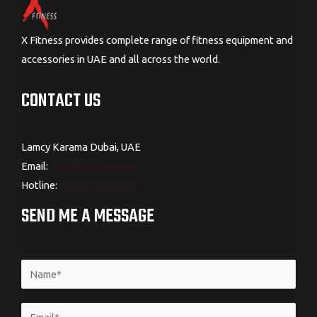
X Fitness provides complete range of fitness equipment and
accessories in UAE and all across the world.
CONTACT US
Lamcy Karama Dubai, UAE
Email:
Sales@xfitness.me
Hotline:
+971 4 422 8825
SEND ME A MESSAGE