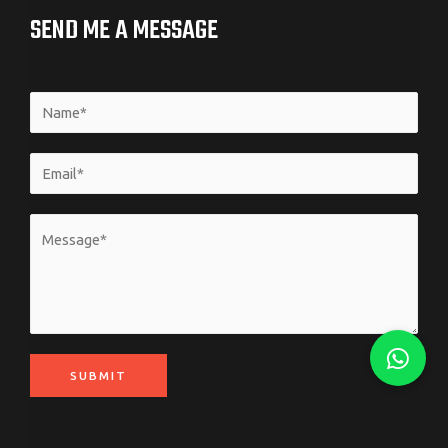
SEND ME A MESSAGE
SUBMIT