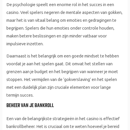
De psychologie speelt een enorme rol in het succes in een
casino. Veel spelers negeren de mentale aspecten van gokken,
maar het is van vitaal belang om emoties en gedragingen te
begrijpen. Spelers die hun emoties onder controle houden,
maken betere beslissingen en zijn minder vatbaar voor
impulsieve inzetten.
Daarnaast is het belangrijk om een goede mindset te hebben
voordat je aan het spelen gaat. Dit omvat het stellen van
grenzen aan je budget en het begrijpen van wanneer je moet
stoppen. Het vermijden van de ‘gokverslaving’ en het spelen
met een duidelijk plan zijn cruciale elementen voor lange
termijn succes.
BEHEER VAN JE BANKROLL
Een van de belangrijkste strategieën in het casino is effectief
bankrollbeheer. Het is cruciaal om te weten hoeveel je bereid