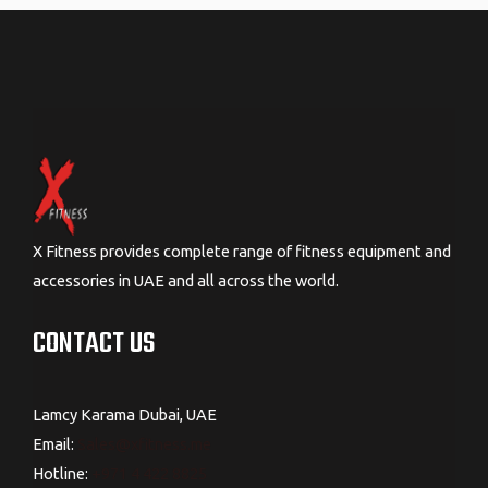
X Fitness provides complete range of fitness equipment and
accessories in UAE and all across the world.
CONTACT US
Lamcy Karama Dubai, UAE
Email:
Sales@xfitness.me
Hotline:
+971 4 422 8825