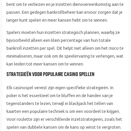
bent om te verliezen en je inzetten dienovereenkomstig aan te
passen. Een gedegen bankrollbeheer kan ervoor zorgen dat je
langer kunt spelen en meer kansen hebt om te winnen.
Spelers moeten hun inzetten strategisch plannen, waarbij ze
bijvoorbeeld alleen een klein percentage van hun totale
bankroll inzetten per spel. Dit helpt niet alleen om het risico te
minimaliseren, maar ook om de speelervaring te verlengen, wat
kan leiden tot meer kansen om te winnen.
STRATEGIEËN VOOR POPULAIRE CASINO SPELLEN
Elk casinospel vereist zijn eigen specifieke strategieën. In
poker is het essentieel om te bluffen en de handen van je
tegenstanders te lezen, terwijl in blackjack het tellen van
kaarten een populaire techniek is om een voordeel te krijgen.
Voor roulette zijn er verschillende inzetstrategieën, zoals het
spelen van dubbele kansen om de kans op winst te vergroten.