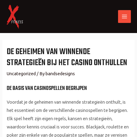
Skip
to
content
MAI
ME
DE GEHEIMEN VAN WINNENDE
STRATEGIEËN BIJ HET CASINO ONTHULLEN
Uncategorized
/ By
bandsedesigns
DE BASIS VAN CASINOSPELLEN BEGRIJPEN
Voordat je de geheimen van winnende strategieën onthult, is
het essentieel om de verschillende casinospellen te begrijpen.
Elk spel heeft zijn eigen regels, kansen en strategieën,
waardoor kennis cruciaal is voor succes. Blackjack, roulette en
poker zijn enkele van de populairste spellen, maar ze vereisen