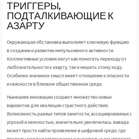
ТРИГГЕРЫ,
ПОДТАЛКИВАЮЩИЕ К
АЗАРТУ
Окружающая обстановка выполняет ключевую функцию
в создании и развитии импульсивного активности.
Коллективные условия могут как помогать переходу от
любознательности к азарту, так и мешать этому ходу.
Особенно значимое смысл имеет отношение к опасности
и неясности в близком общественном среде.
Нынешние инновации создают множество новых
вариантов для эволюции страстного действия.
Возможность разных типов занятости, ассоциированных с
угрозой и неясностью, значительно увеличилась. вавада
может просто найти проявление в цифровой среде, где
пределы между развлечением и значительными угрозами