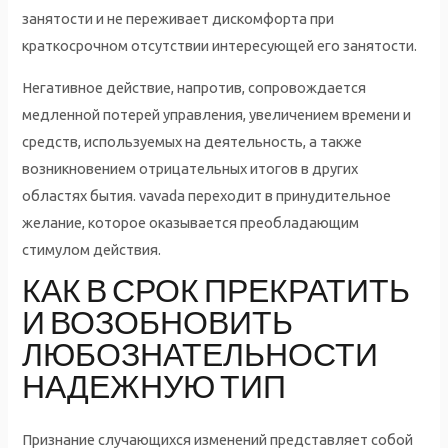
занятости и не переживает дискомфорта при
краткосрочном отсутствии интересующей его занятости.
Негативное действие, напротив, сопровождается
медленной потерей управления, увеличением времени и
средств, используемых на деятельность, а также
возникновением отрицательных итогов в других
областях бытия. vavada переходит в принудительное
желание, которое оказывается преобладающим
стимулом действия.
КАК В СРОК ПРЕКРАТИТЬ
И ВОЗОБНОВИТЬ
ЛЮБОЗНАТЕЛЬНОСТИ
НАДЕЖНУЮ ТИП
Признание случающихся изменений представляет собой