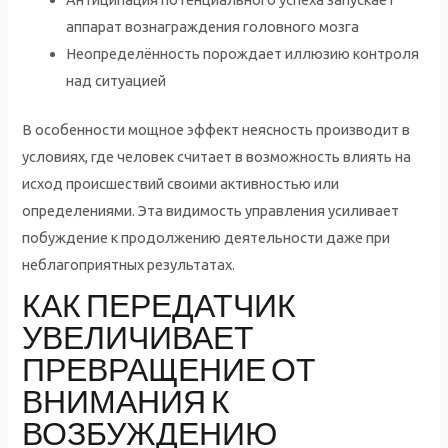
аппарат вознаграждения головного мозга
Неопределённость порождает иллюзию контроля
над ситуацией
В особенности мощное эффект неясность производит в
условиях, где человек считает в возможность влиять на
исход происшествий своими активностью или
определениями. Эта видимость управления усиливает
побуждение к продолжению деятельности даже при
неблагоприятных результатах.
КАК ПЕРЕДАТЧИК
УВЕЛИЧИВАЕТ
ПРЕВРАЩЕНИЕ ОТ
ВНИМАНИЯ К
ВОЗБУЖДЕНИЮ