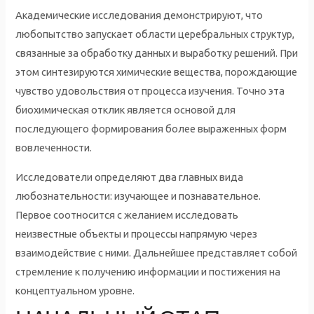
Академические исследования демонстрируют, что
любопытство запускает области церебральных структур,
связанные за обработку данных и выработку решений. При
этом синтезируются химические вещества, порождающие
чувство удовольствия от процесса изучения. Точно эта
биохимическая отклик является основой для
последующего формирования более выраженных форм
вовлеченности.
Исследователи определяют два главных вида
любознательности: изучающее и познавательное.
Первое соотносится с желанием исследовать
неизвестные объекты и процессы напрямую через
взаимодействие с ними. Дальнейшее представляет собой
стремление к получению информации и постижения на
концептуальном уровне.