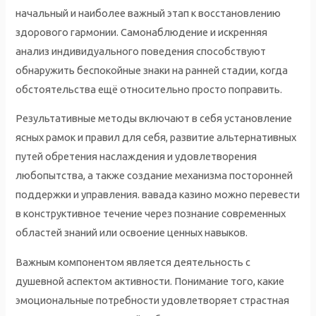
начальный и наиболее важный этап к восстановлению
здорового гармонии. Самонаблюдение и искренняя
анализ индивидуального поведения способствуют
обнаружить беспокойные знаки на ранней стадии, когда
обстоятельства ещё относительно просто поправить.
Результативные методы включают в себя установление
ясных рамок и правил для себя, развитие альтернативных
путей обретения наслаждения и удовлетворения
любопытства, а также создание механизма посторонней
поддержки и управления. вавада казино можно перевести
в конструктивное течение через познание современных
областей знаний или освоение ценных навыков.
Важным компонентом является деятельность с
душевной аспектом активности. Понимание того, какие
эмоциональные потребности удовлетворяет страстная