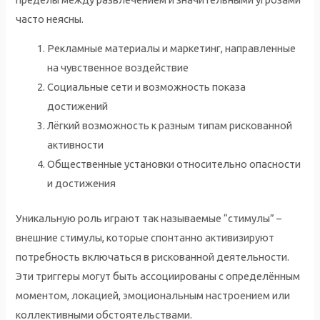
часто неясны.
Рекламные материалы и маркетинг, направленные
на чувственное воздействие
Социальные сети и возможность показа
достижений
Лёгкий возможность к разным типам рискованной
активности
Общественные установки относительно опасности
и достижения
Уникальную роль играют так называемые “стимулы” –
внешние стимулы, которые спонтанно активизируют
потребность включаться в рискованной деятельности.
Эти триггеры могут быть ассоциированы с определённым
моментом, локацией, эмоциональным настроением или
коллективными обстоятельствами.