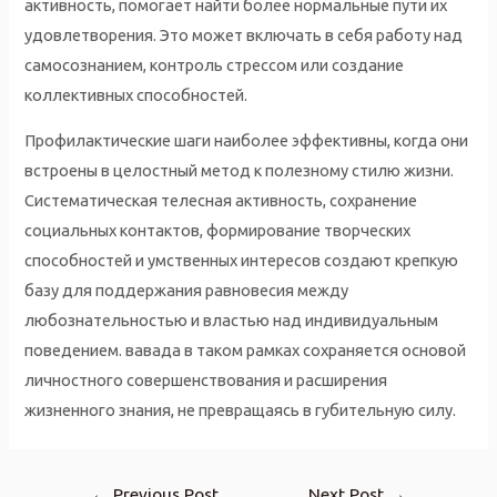
активность, помогает найти более нормальные пути их
удовлетворения. Это может включать в себя работу над
самосознанием, контроль стрессом или создание
коллективных способностей.
Профилактические шаги наиболее эффективны, когда они
встроены в целостный метод к полезному стилю жизни.
Систематическая телесная активность, сохранение
социальных контактов, формирование творческих
способностей и умственных интересов создают крепкую
базу для поддержания равновесия между
любознательностью и властью над индивидуальным
поведением. вавада в таком рамках сохраняется основой
личностного совершенствования и расширения
жизненного знания, не превращаясь в губительную силу.
Post
←
Previous Post
Next Post
→