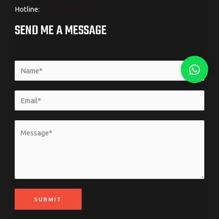
Hotline:
+971 4 422 8825
SEND ME A MESSAGE
SUBMIT